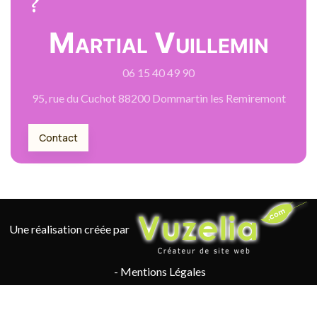
?
Martial Vuillemin
06 15 40 49 90
95, rue du Cuchot 88200 Dommartin les Remiremont
Contact
Une réalisation créée par
-
Mentions Légales